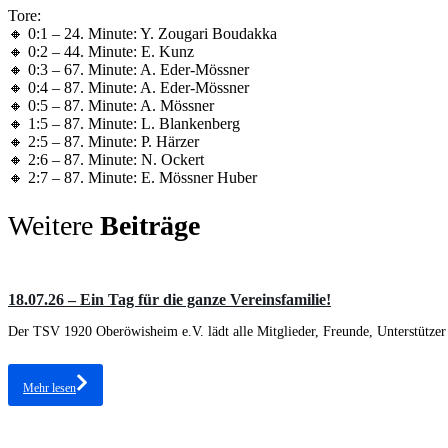
Tore:
🔸 0:1 – 24. Minute: Y. Zougari Boudakka
🔸 0:2 – 44. Minute: E. Kunz
🔸 0:3 – 67. Minute: A. Eder-Mössner
🔸 0:4 – 87. Minute: A. Eder-Mössner
🔸 0:5 – 87. Minute: A. Mössner
🔸 1:5 – 87. Minute: L. Blankenberg
🔸 2:5 – 87. Minute: P. Härzer
🔸 2:6 – 87. Minute: N. Ockert
🔸 2:7 – 87. Minute: E. Mössner Huber
Weitere
Beiträge
18.07.26 – Ein Tag für die ganze Vereinsfamilie!
Der TSV 1920 Oberöwisheim e.V. lädt alle Mitglieder, Freunde, Unterstützer
Mehr lesen