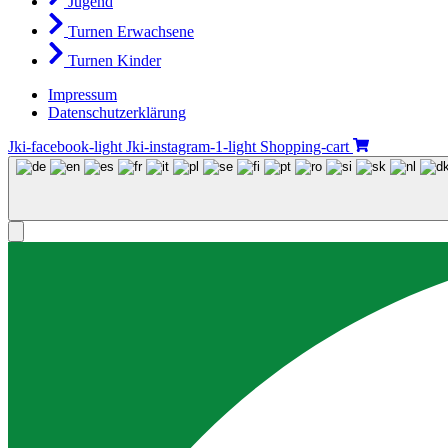
Jugend
Turnen Erwachsene
Turnen Kinder
Impressum
Datenschutzerklärung
Jki-facebook-light
Jki-instagram-1-light
Shopping-cart